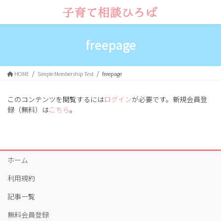
コ
ナ
ン
ビ
テ
ゲ
ン
ー
freepage
ツ
シ
に
ョ
移
ン
HOME
Simple Membership Test
freepage
動
に
移
動
このコンテンツを閲覧するには
ログイン
が必要です。新規会員登
録（無料）は
こちら
。
ホーム
利用規約
記事一覧
無料会員登録